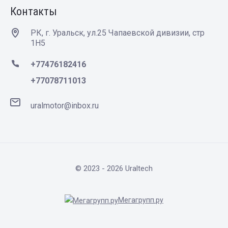
Контакты
РК, г. Уральск, ул.25 Чапаевской дивизии, стр
1Н5
+77476182416
+77078711013
uralmotor@inbox.ru
© 2023 - 2026 Uraltech
Мегагрупп.ру