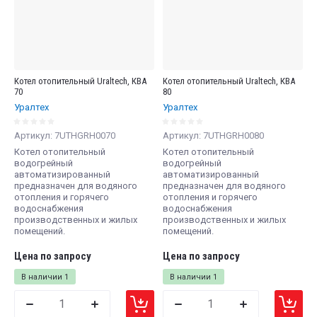
Название - А-Я
Котел отопительный Uraltech, КВА
Котел отопительный Uraltech, КВА
70
80
Уралтех
Уралтех
Артикул:
7UTHGRH0070
Артикул:
7UTHGRH0080
Котел отопительный
Котел отопительный
водогрейный
водогрейный
автоматизированный
автоматизированный
предназначен для водяного
предназначен для водяного
отопления и горячего
отопления и горячего
водоснабжения
водоснабжения
производственных и жилых
производственных и жилых
помещений.
помещений.
Цена по запросу
Цена по запросу
В наличии
1
В наличии
1