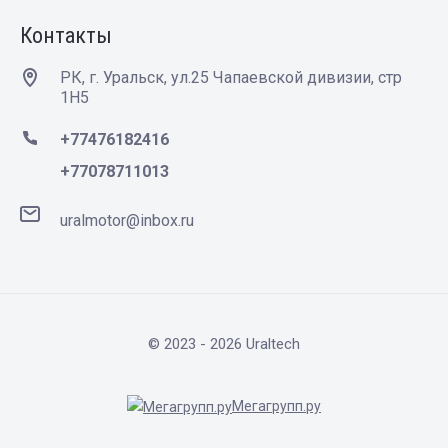
Контакты
РК, г. Уральск, ул.25 Чапаевской дивизии, стр
1Н5
+77476182416
+77078711013
uralmotor@inbox.ru
© 2023 - 2026 Uraltech
Мегагрупп.ру